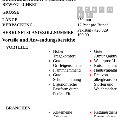
BEWEGLICHKEIT
6
7
8
9
10
GRÖSSE
11
12
LÄNGE
350 mm
VERPACKUNG
12 Paar pro Bündel
Pakistan / 420 329
HERKUNFTSLAND/ZOLLNUMMER
100 00
Vorteile und Anwendungsbereiche
VORTEILE
Hoher
Gute
Tragekomfort
Atmungsaktivi
Gute
Waterproof-L
Griffeigenschaften
Rutschhemm
Flammhemmend
Hautsympathi
Gute
Frei von
Schnitthemmung
allergieauslö
Ergonomische
Stoffen und
Passform durch
Weichmacher
Perfect Fit
BRANCHEN
Allgemeine
Rettungsdiens
Arbeiten
Feuerwehren