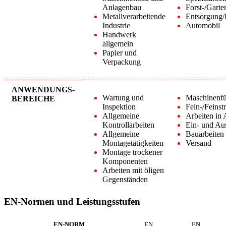
Anlagenbau
Forst-/Garte
Metallverarbeitende
Entsorgung/
Industrie
Automobil
Handwerk
allgemein
Papier und
Verpackung
ANWENDUNGS-
Wartung und
Maschinenf
BEREICHE
Inspektion
Fein-/Feins
Allgemeine
Arbeiten in
Kontrollarbeiten
Ein- und Au
Allgemeine
Bauarbeiten
Montagetätigkeiten
Versand
Montage trockener
Komponenten
Arbeiten mit öligen
Gegenständen
EN-Normen und Leistungsstufen
EN-NORM
EN
EN