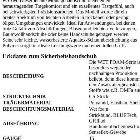
FOAM. Dieser leichte Montagehandschuh bietet einen
herausragenden Tragekomfort und ein exzellentes Tastgefühl, auch
bei schwierigsten Präzisionsarbeiten. Das Modell wurde für ein
breites Spektrum von leichten Arbeiten in trockenen oder gering
öligen Umgebungen entwickelt. Ideal für Anwendungen, bei denen
trotz Gefahr von Abschürfungen, Blasen und leichten Verletzungen,
Baumwollhandschuhe oder keine Handschuhe getragen werden.
Seine sehr leichte, wasserbasierte Aquatex-Schaumbeschichtung aus
Polymer sorgt für ideale Leistungswerte und einen tollen Griff.
Eckdaten zum Sicherheitshandschuh
Die WET FOAM-Serie is
besonders wegen der
nachhaltigen Produktion
BESCHREIBUNG
beliebt, denn diese komm
den Zusatz allergieauslös
Stoffe wie z.B. DMFa au
STRICKTECHNIK
CS-Strick
TRÄGERMATERIAL
Polyamid, Elasthan, Shell
BESCHICHTUNGSMATERIAL
Wet foam
Strickbund, BLUETech,
GRIPad,
AUSFÜHRUNG
Handinnenflächenbeschic
Senseflex-Gewebe
GAUGE
15