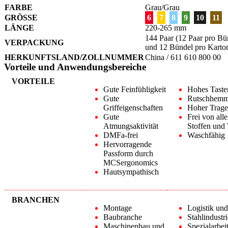
FARBE
Grau/Grau
GRÖSSE
6
7
8
9
10
11
LÄNGE
220-265 mm
144 Paar (12 Paar pro Bü
VERPACKUNG
und 12 Bündel pro Karto
HERKUNFTSLAND/ZOLLNUMMER
China / 611 610 800 00
Vorteile und Anwendungsbereiche
VORTEILE
Gute Feinfühligkeit
Hohes Taste
Gute
Rutschhem
Griffeigenschaften
Hoher Trage
Gute
Frei von all
Atmungsaktivität
Stoffen und
DMFa-frei
Waschfähig
Hervorragende
Passform durch
MCSergonomics
Hautsympathisch
BRANCHEN
Montage
Logistik un
Baubranche
Stahlindustri
Maschinenbau und
Spezialarbei