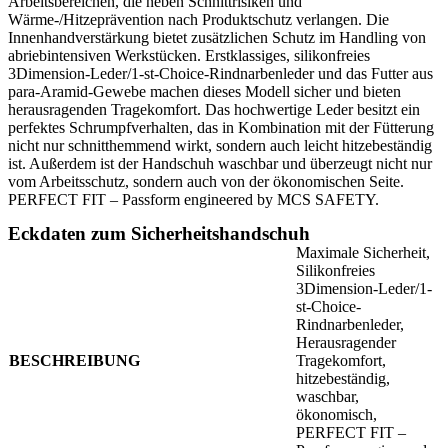
Arbeitsbereichen, die neben Schnittrisiken und
Wärme-/Hitzeprävention nach Produktschutz verlangen. Die
Innenhandverstärkung bietet zusätzlichen Schutz im Handling von
abriebintensiven Werkstücken. Erstklassiges, silikonfreies
3Dimension-Leder/1-st-Choice-Rindnarbenleder und das Futter aus
para-Aramid-Gewebe machen dieses Modell sicher und bieten
herausragenden Tragekomfort. Das hochwertige Leder besitzt ein
perfektes Schrumpfverhalten, das in Kombination mit der Fütterung
nicht nur schnitthemmend wirkt, sondern auch leicht hitzebeständig
ist. Außerdem ist der Handschuh waschbar und überzeugt nicht nur
vom Arbeitsschutz, sondern auch von der ökonomischen Seite.
PERFECT FIT – Passform engineered by MCS SAFETY.
Eckdaten zum Sicherheitshandschuh
Maximale Sicherheit,
Silikonfreies
3Dimension-Leder/1-
st-Choice-
Rindnarbenleder,
Herausragender
BESCHREIBUNG
Tragekomfort,
hitzebeständig,
waschbar,
ökonomisch,
PERFECT FIT –