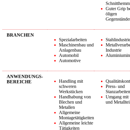
Schnitthem
Guter Grip b
öligen
Gegenstände
BRANCHEN
Spezialarbeiten
Stahlindustri
Maschinenbau und
Metallverarb
Anlagenbau
Industrie
Automobil
Aluminiumind
Automotive
ANWENDUNGS-
Handling mit
Qualitätskont
BEREICHE
schweren
Press- und
Werkstücken
Stanzarbeite
Handhabung von
Umgang mit 
Blechen und
und Metalltei
Metallen
Allgemeine
Montagetätigkeiten
Allgemeine leichte
Tätigkeiten