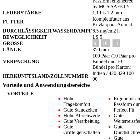
Passform engineered
by MCS SAFETY
LEDERSTÄRKE
1,1 bis 1,2 mm
Komplettfutter aus
FUTTER
Kevlar/para-Aramid
DURCHLÄSSIGKEITWASSERDAMPF
6,5 mg/cm2 h
BEWEGLICHKEIT
LS 5
GRÖSSE
9
10
11
LÄNGE
350 mm
100 Paar (10 Paar pro
VERPACKUNG
Bündel und 10
Bündel pro Karton)
Indien / 420 329 100
HERKUNFTSLAND/ZOLLNUMMER
00
Vorteile und Anwendungsbereiche
VORTEILE
Hoher
Ergonomisch
Tragekomfort
Passform dur
Gute Standzeiten
Perfect Fit
Hohe Abriebwerte
Gute
Gute Verarbeitung
Weiterreissfes
Gute
Gute
Griffeigenschaften
Durchstichfes
Gute