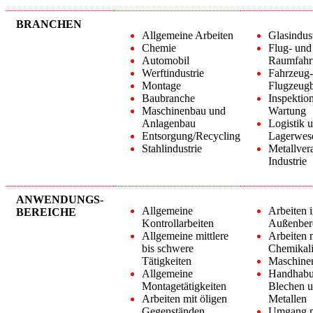
BRANCHEN
Allgemeine Arbeiten
Glasindust
Chemie
Flug- und
Automobil
Raumfahr
Werftindustrie
Fahrzeug-
Montage
Flugzeug
Baubranche
Inspektio
Maschinenbau und
Wartung
Anlagenbau
Logistik 
Entsorgung/Recycling
Lagerwes
Stahlindustrie
Metallver
Industrie
ANWENDUNGS-
Allgemeine
Arbeiten 
BEREICHE
Kontrollarbeiten
Außenber
Allgemeine mittlere
Arbeiten 
bis schwere
Chemikal
Tätigkeiten
Maschine
Allgemeine
Handhabu
Montagetätigkeiten
Blechen 
Arbeiten mit öligen
Metallen
Gegenständen
Umgang m