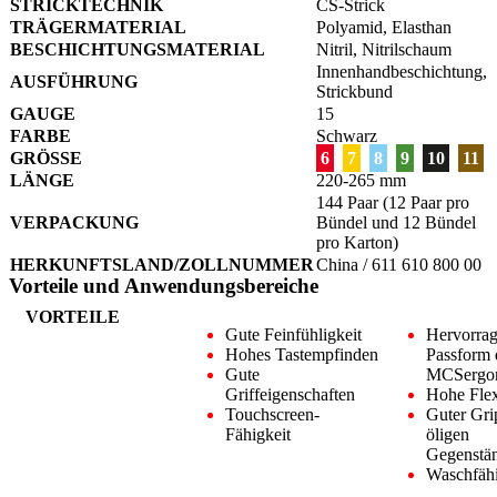
STRICKTECHNIK
CS-Strick
TRÄGERMATERIAL
Polyamid, Elasthan
BESCHICHTUNGSMATERIAL
Nitril, Nitrilschaum
Innenhandbeschichtung,
AUSFÜHRUNG
Strickbund
GAUGE
15
FARBE
Schwarz
GRÖSSE
6
7
8
9
10
11
LÄNGE
220-265 mm
144 Paar (12 Paar pro
VERPACKUNG
Bündel und 12 Bündel
pro Karton)
HERKUNFTSLAND/ZOLLNUMMER
China / 611 610 800 00
Vorteile und Anwendungsbereiche
VORTEILE
Gute Feinfühligkeit
Hervorra
Hohes Tastempfinden
Passform 
Gute
MCSergo
Griffeigenschaften
Hohe Flexi
Touchscreen-
Guter Gri
Fähigkeit
öligen
Gegenstä
Waschfäh