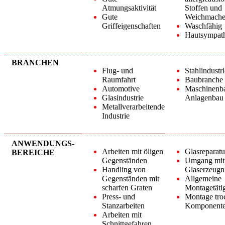
Atmungsaktivität
Stoffen und
Gute
Weichmache
Griffeigenschaften
Waschfähig
Hautsympath
BRANCHEN
Flug- und
Stahlindustri
Raumfahrt
Baubranche
Automotive
Maschinenb
Glasindustrie
Anlagenbau
Metallverarbeitende
Industrie
ANWENDUNGS-
Arbeiten mit öligen
Glasreparatu
BEREICHE
Gegenständen
Umgang mit
Handling von
Glaserzeugn
Gegenständen mit
Allgemeine
scharfen Graten
Montagetäti
Press- und
Montage tro
Stanzarbeiten
Komponent
Arbeiten mit
Schnittgefahren