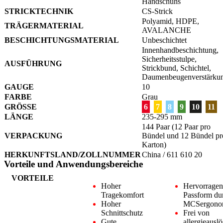
Handschuhs
STRICKTECHNIK
CS-Strick
Polyamid, HDPE,
TRÄGERMATERIAL
AVALANCHE
BESCHICHTUNGSMATERIAL
Unbeschichtet
Innenhandbeschichtung,
Sicherheitsstulpe,
AUSFÜHRUNG
Strickbund, Schichtel,
Daumenbeugenverstärku
GAUGE
10
FARBE
Grau
GRÖSSE
6
7
8
9
10
11
LÄNGE
235-295 mm
144 Paar (12 Paar pro
VERPACKUNG
Bündel und 12 Bündel pr
Karton)
HERKUNFTSLAND/ZOLLNUMMER
China / 611 610 20
Vorteile und Anwendungsbereiche
VORTEILE
Hoher
Hervorrage
Tragekomfort
Passform du
Hoher
MCSergono
Schnittschutz
Frei von
Gute
allergieausl