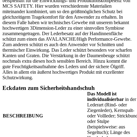
beispielhaft für die Entwicklungs- und Produktionskompetenz von
MCS SAFETY. Hier wurden verschiedenste Materialien
miteinander kombiniert, um so den größtmöglichen Schutz bei
gleichzeitigem Tragekomfort für den Anwender zu erhalten. In
diesem Falle haben wir technisches Gewebe mit unserem bekannt
hochwertigen 3Dimension-Leder zu einer sinnvollen Symbiose
zusammengetragen. Der Lederbesatz auf der Handinnenfläche
schützt zum einen das AVALANCHE/High Performance-Gewebe.
Zum anderen schützt es auch den Anwender vor Schnitten und
thermischer Einwirkung. Das Leder schützt besonders vor scharfen
Kanten und Graten. Die Verstärkung in der Daumenbeuge schützt
nochmals extra diesen hoch sensiblen Bereich. Hinzu kommt die
gute Feuchtigkeitsaufnahme des Leders und der sichere Ölgriff.
Alles in allem ein äußerst hochwertiges Produkt mit exzellenter
Schutzwirkung.
Eckdaten zum Sicherheitshandschuh
Das Modell ist
individualisierbar
in der
Lederart (Rind- oder
Ziegenleder), Kernspalt-
BESCHREIBUNG
oder Vollleder; Strickbun
oder Stulpe
(beispielsweise: aus
Segeltuch); Länge des